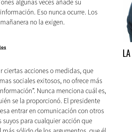
siones algunas veces añade su
información. Eso nunca ocurre. Los
a mañanera no la exigen.
los
LA
car ciertas acciones o medidas, que
amas sociales exitosos, no ofrece más
información”. Nunca menciona cuál es,
ién se la proporcionó. El presidente
eresa entrar en comunicación con otros
s suyos para cualquier acción que
l más sólido de los argumentos, que él