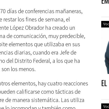
EM
 70 días de conferencias mañaneras,
 restar los fines de semana, el
Vo
ente López Obrador ha creado un
a de comunicación, muy predecible,
pite elementos que utilizaba en sus
encias diarias, cuando era Jefe de
o del Distrito Federal, a los que ha
 son los menos.
EL
tros elementos, hay cuatro reacciones
pueden calificarse como tácticas de
re de manera sistemática. Las utiliza
que lo incomodan y también como
Vo