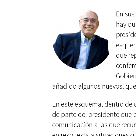
En sus
hay que
presid
esquem
que re
confer
Gobiern
añadido algunos nuevos, que
En este esquema, dentro de o
de parte del presidente que 
comunicación a las que recur
en respuesta a situaciones 