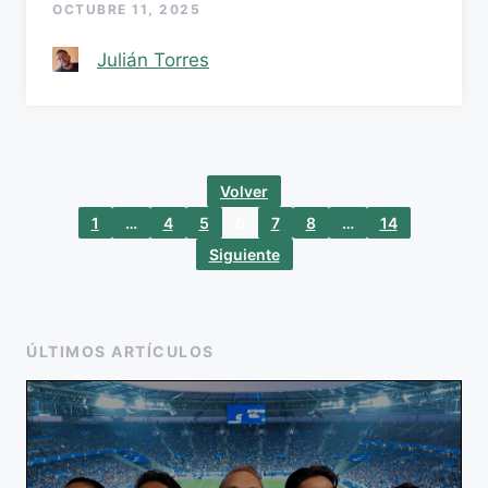
OCTUBRE 11, 2025
Julián Torres
Volver
1
…
4
5
6
7
8
…
14
Siguiente
ÚLTIMOS ARTÍCULOS