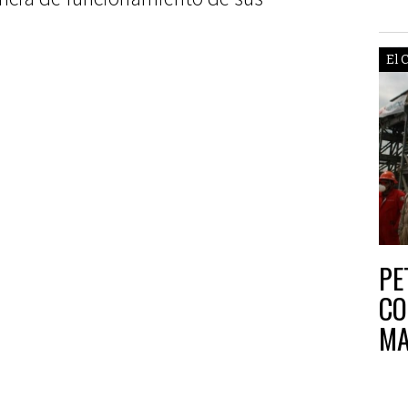
El 
PE
CO
MA