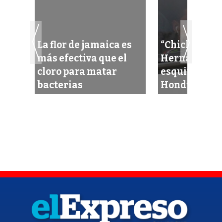
La flor de jamaica es
“Chicharito”
más efectiva que el
Hernández, c
cloro para matar
esquivo a su 
bacterias
Honduras