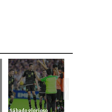
Sábado glorioso
Se acabó la espe