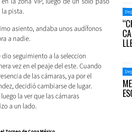
 en la zona VIP, luego de un solo paso
la pista.
Dep
“C
ltimo asiento, andaba unos audífonos
CA
bra a nadie.
LL
e dio seguimiento a la seleccion
mera vez en el peaje del este. Cuando
Dep
resencia de las cámaras, ya por el
ME
ndez, decidió cambiarse de lugar.
ES
y luego la ver que las cámaras
izo a un lado.
 el Torneo de Copa México