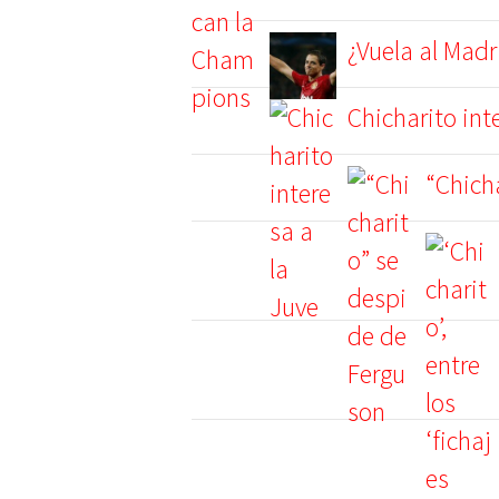
¿Vuela al Madr
Chicharito int
“Chich