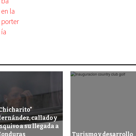
Chicharito”
ernández, callado y
squivo a su llegada a
onduras
Turismo y desarrollo