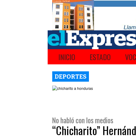
INICIO
ESTADO
VOC
DEPORTES
No habló con los medios
“Chicharito” Hernánde