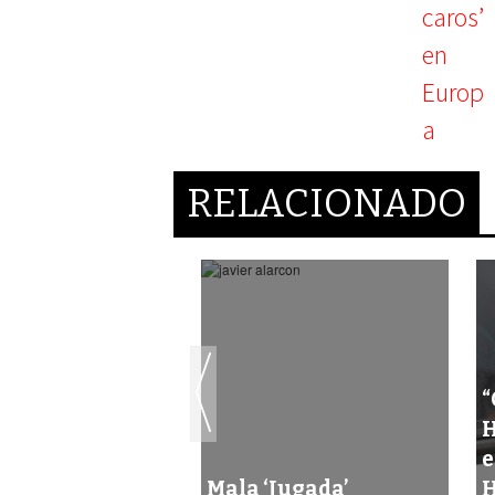
RELACIONADO
“
H
e
n la Champions
Mala ‘Jugada’
H