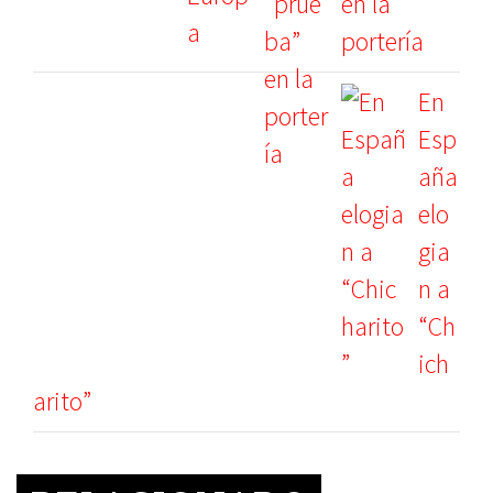
en la
portería
En
Esp
aña
elo
gia
n a
“Ch
ich
arito”