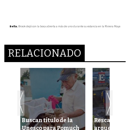
Bella.
Brook dejó con la boca abierta a más de uno durante su estancia en la Riviera Maya
RELACIONADO
ta
Buscan título de la
Rescatan ma
Unesco para Pomuch
arqueológic