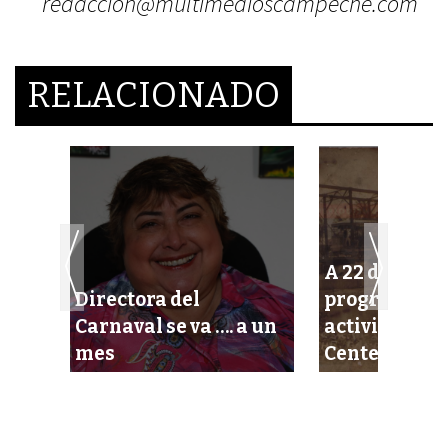
redaccion@multimedioscampeche.com
RELACIONADO
A 22 días, no
Directora del
programa de
á un
Carnaval se va …. a un
actividades 
mes
Centenario