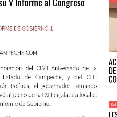
su V Informe al Congreso
CAMPECHE.COM
AC
ración del CLVII Aniversario de la
DE
l Estado de Campeche, y del CLIII
CO
ción Política, el gobernador Fernando
ó al pleno de la LXI Legislatura local el
Informe de Gobierno.
Est
LE