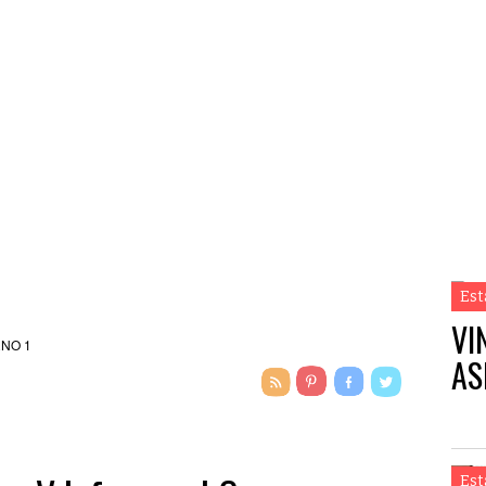
Est
VI
AS
Est