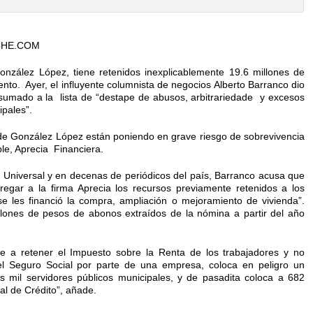
CHE.COM
onzález López, tiene retenidos inexplicablemente 19.6 millones de
o. Ayer, el influyente columnista de negocios Alberto Barranco dio
 sumado a la lista de “destape de abusos, arbitrariedade y excesos
ipales”.
 de González López están poniendo en grave riesgo de sobrevivencia
ple, Aprecia Financiera.
El Universal y en decenas de periódicos del país, Barranco acusa que
gar a la firma Aprecia los recursos previamente retenidos a los
se les financió la compra, ampliación o mejoramiento de vivienda”.
lones de pesos de abonos extraídos de la nómina a partir del año
ente a retener el Impuesto sobre la Renta de los trabajadores y no
el Seguro Social por parte de una empresa, coloca en peligro un
s mil servidores públicos municipales, y de pasadita coloca a 682
al de Crédito”, añade.