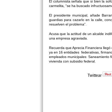
El columnista señala que si bien la so
carmelita, “se ha buscado infructuosame
El presidente municipal, añade Barra
guardias para cazarlo en la calle, con
resuelven el problema”.
Acusa que la actitud de un alcalde indi
una empresa agraviada.
Recuerda que Aprecia Financiera llegó
ya en 16 entidades federativas, firmand
empleados municipales: Saneamiento fi
vivienda con subsidio federal.
Twittear