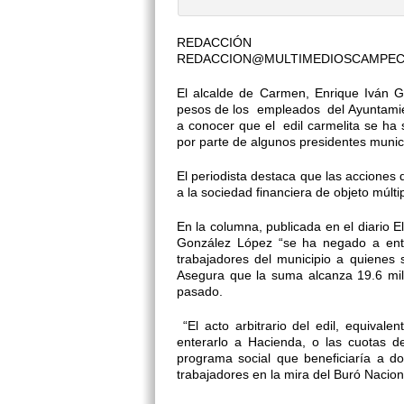
REDACCIÓN
REDACCION@MULTIMEDIOSCAMPE
El alcalde de Carmen, Enrique Iván G
pesos de los empleados del Ayuntamient
a conocer que el edil carmelita se ha
por parte de algunos presidentes munic
El periodista destaca que las acciones
a la sociedad financiera de objeto múlti
En la columna, publicada en el diario 
González López “se ha negado a entre
trabajadores del municipio a quienes 
Asegura que la suma alcanza 19.6 mil
pasado.
“El acto arbitrario del edil, equival
enterarlo a Hacienda, o las cuotas d
programa social que beneficiaría a do
trabajadores en la mira del Buró Nacion