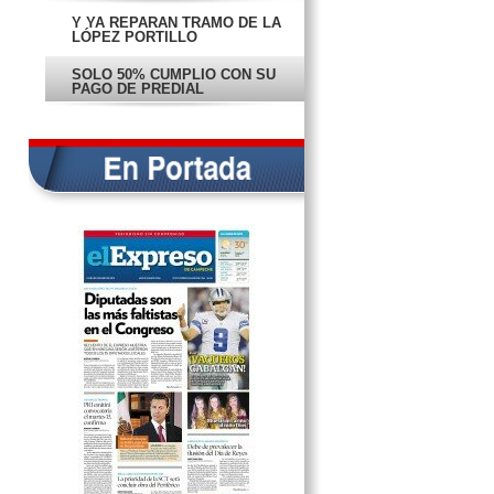
Y YA REPARAN TRAMO DE LA
LÓPEZ PORTILLO
SOLO 50% CUMPLIÓ CON SU
PAGO DE PREDIAL
COMUNIDAD ARTESANA ACUSA
FALTA DE APOYO
‘OLVIDAN’ LAS OBRAS EN EL
POBLADO DE CHINÁ
SANCIONAN A EMPRESA POR
NO PAGAR AGUINALDO
ALZA EN CANASTA BÁSICA
LESIONA ECONOMÍA
SUJETO ROBA AUTOMÓVIL EN
LA ESCÉNICA
LADRONES ‘VISITAN’ OTRA VEZ
A COMEX
SE REGISTRA EL SEGUNDO
SUICIDIO DEL 2015
EX EMPLEADOS ATRACAN UNA