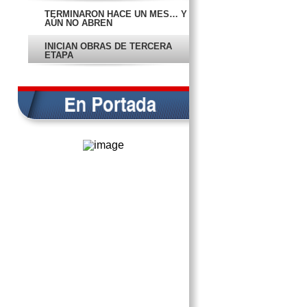
TERMINARON HACE UN MES… Y
AÚN NO ABREN
INICIAN OBRAS DE TERCERA
ETAPA
…Y OBRAS CAUSAN CONFUSIÓN
EN SAMULÁ
RECIBE DISPARO POR NEGARSE
A SER ASALTADO
MUJER EMBARAZADA FINGIÓ
SECUESTRO PARA ROBAR 45
MIL PESOS
CONFIRMAN QUE EJECUTADOS
FUERON EMBOSCADOS EN
CARMEN
PROCESAN A MADRE QUE
OCULTÓ LA MUERTE DE SU HIJA
PIDE QUE NO HAYA NO ABUSOS
EN ‘TARJETAS INTELIGENTES’
CANDIDATOS A DIPUTADOS
FEDERALES, “DE UNIDAD”
PRESENTA MORENA