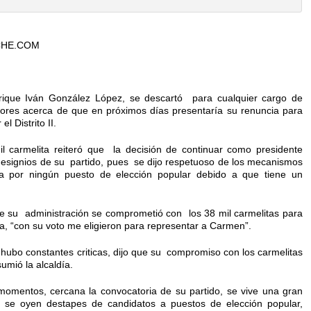
CHE.COM
rique Iván González López, se descartó para cualquier cargo de
mores acerca de que en próximos días presentaría su renuncia para
l Distrito II.
 carmelita reiteró que la decisión de continuar como presidente
 designios de su partido, pues se dijo respetuoso de los mecanismos
ira por ningún puesto de elección popular debido a que tiene un
de su administración se comprometió con los 38 mil carmelitas para
sla, “con su voto me eligieron para representar a Carmen”.
hubo constantes criticas, dijo que su compromiso con los carmelitas
umió la alcaldía.
momentos, cercana la convocatoria de su partido, se vive una gran
s se oyen destapes de candidatos a puestos de elección popular,