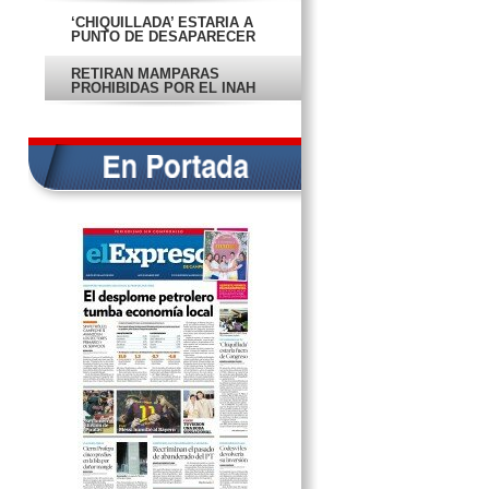
‘CHIQUILLADA’ ESTARÍA A
PUNTO DE DESAPARECER
RETIRAN MAMPARAS
PROHIBIDAS POR EL INAH
DESPLOME PETROLERO TUMBA
ECONOMÍA LOCAL
EN PORTADA
LUCHAS CIERRA CON 21
MEDALLAS
¿QUÉ TENEMOS QUE HACER
CON TANTA BASURA?
MEGADRENAJE, CAMAPAÑAS Y
RENUNCIAS
PIRATAS LE GANAN EL PRIMERO
A LEONES
MUSEO RODANTE TERMINA SU
RECORRIDO
EXPRESIDENTE DEL PAN SE