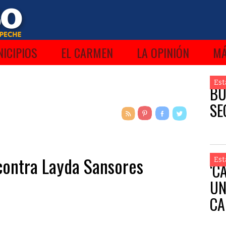
ICIPIOS
EL CARMEN
LA OPINIÓN
M
Est
BU
SE
contra Layda Sansores
Est
‘C
UN
CA