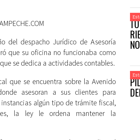
Est
TU
AMPECHE.COM
RI
eño del despacho Jurídico de Asesoría
NO
laró que su oficina no funcionaba como
AF
 que se dedica a actividades contables.
Est
PI
ocal que se encuentra sobre la Avenido
DE
 donde asesoran a sus clientes para
 instancias algún tipo de trámite fiscal,
tes, la ley le ordena mantener la