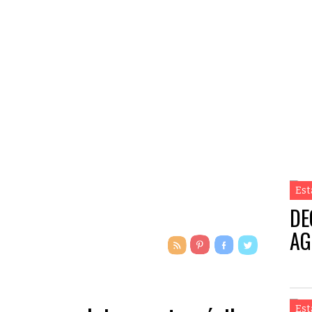
Est
DE
AG
Est