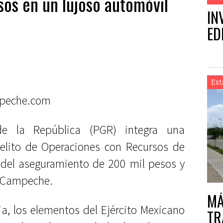
sos en un lujoso automóvil
IN
ED
Est
peche.com
de la República (PGR) integra una
delito de Operaciones con Recursos de
o del aseguramiento de 200 mil pesos y
n Campeche.
MÁ
a, los elementos del Ejército Mexicano
TR