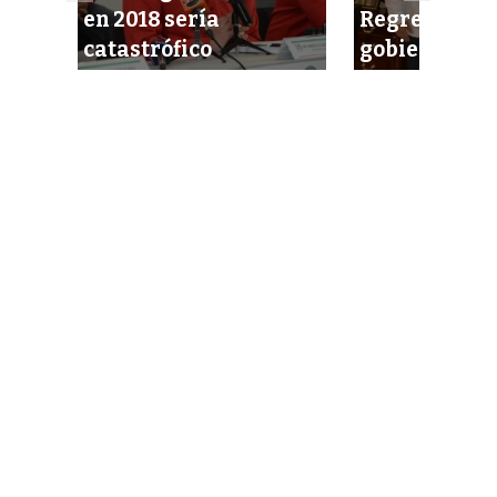
ald
en 2018 sería
Regresa Ozne
catastrófico
gobierno