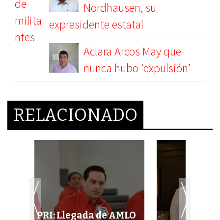
Nordhausen, su
expresidente estatal
Aclara Arcos May que
nunca hubo ‘expulsión’
RELACIONADO
PRI: Llegada de AMLO