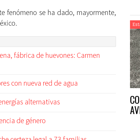
ste fenómeno se ha dado, mayormente,
éxico.
Est
ena, fábrica de huevones: Carmen
ores con nueva red de agua
CO
nergías alternativas
AV
lencia de género
e certeza legal a 73 familias