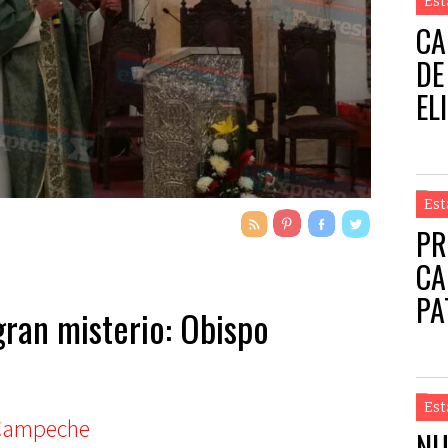
Est
CA
DE
EL
Est
PR
CA
PA
gran misterio: Obispo
Est
NU