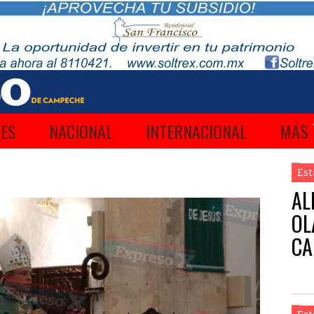
ES
NACIONAL
INTERNACIONAL
MÁS
Est
AL
OL
CA