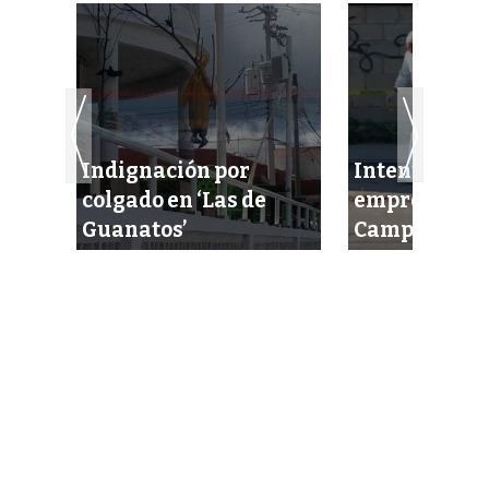
Indignación por
Intentan eje
cel
colgado en ‘Las de
empresario 
idas
Guanatos’
Campeche