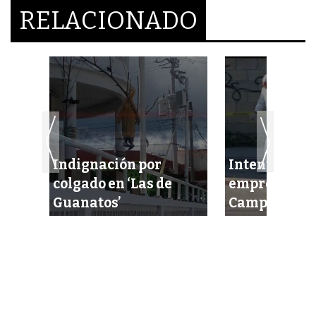
RELACIONADO
Indignación por
Intentan eje
colgado en ‘Las de
empresario 
lista
Guanatos’
Campeche