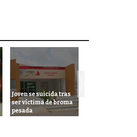
Joven se suicida tras
Campeche es la 
ser víctima de broma
mejor ciudad pa
pesada
vivir