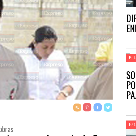
DI
EN
Est
SO
PO
PA
Est
 obras