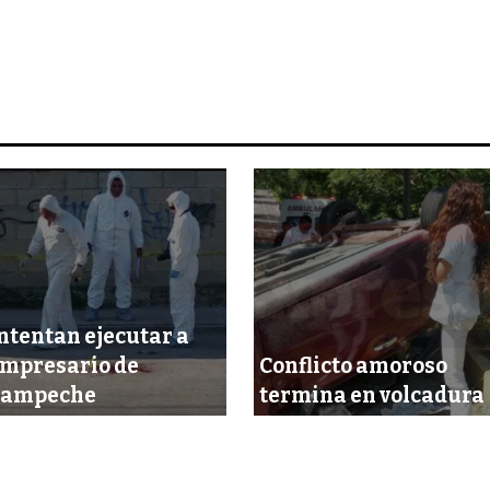
ntentan ejecutar a
mpresario de
Conflicto amoroso
Campeche
termina en volcadura