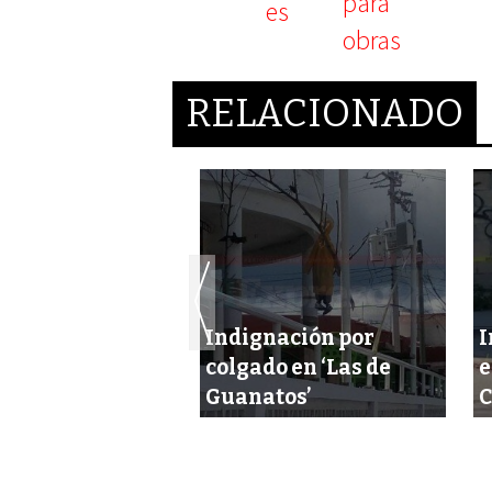
RELACIONADO
Indignación por
I
 años de cárcel
colgado en ‘Las de
e
ja de homicidas
Guanatos’