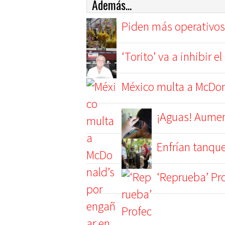
Además...
Piden más operativos 
‘Torito’ va a inhibir 
México multa a McDon
¡Aguas! Aument
Enfrían tanque
‘Reprueba’ Pr