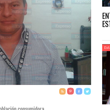
EN
ES
Est
población consumidora