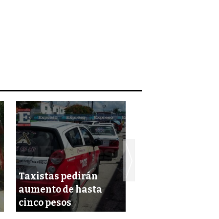
Taxistas pedirán
Joven se suicida 
aumento de hasta
ser víctima de b
cinco pesos
pesada