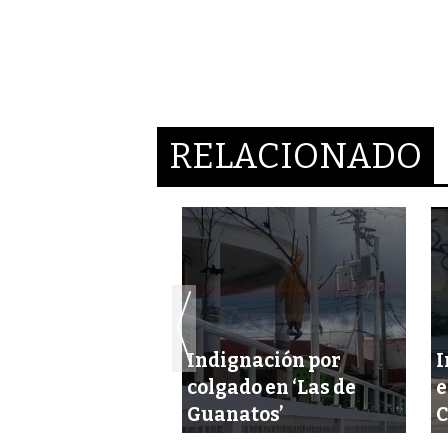
RELACIONADO
tan presunto
Indignación por
I
ón de tres
colgado en ‘Las de
e
es
Guanatos’