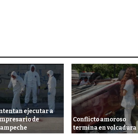
ntentan ejecutar a
mpresario de
Conflicto amoroso
Campeche
termina en volcadura