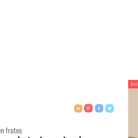
Est
en frutos