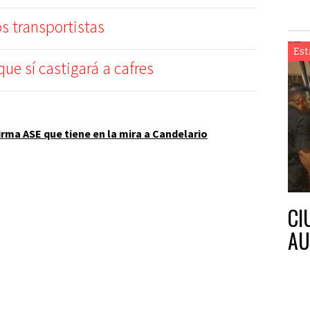
os transportistas
Est
que sí castigará a cafres
rma ASE que tiene en la mira a Candelario
CI
AU