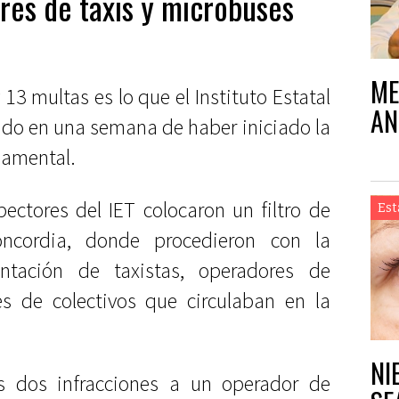
res de taxis y microbuses
ME
 13 multas es lo que el Instituto Estatal
AN
zado en una semana de haber iniciado la
namental.
ectores del IET colocaron un filtro de
Est
oncordia, donde procedieron con la
ntación de taxistas, operadores de
es de colectivos que circulaban en la
NI
as dos infracciones a un operador de