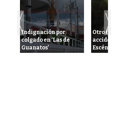
Indignación por
Otro fortísi
or 6
colgado en ‘Las de
accidente en 
Guanatos’
Escénica