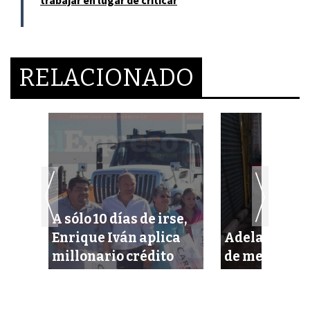
trabajar en lugar de criticar
RELACIONADO
A sólo 10 días de irse,
sin
Enrique Iván aplica
Adelanta re
millonario crédito
de mercado p