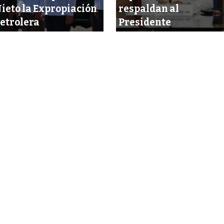
ieto la Expropiación
respaldan al
etrolera
Presidente