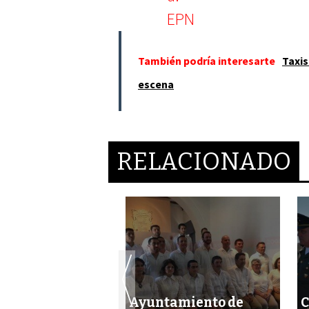
También podría interesarte
Taxis
escena
RELACIONADO
cia Bravo
Ayuntamiento de
C