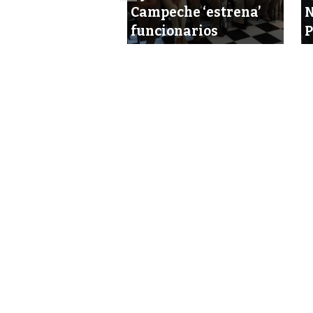
 en la última
Campeche ‘estrena’
N
na
funcionarios
P