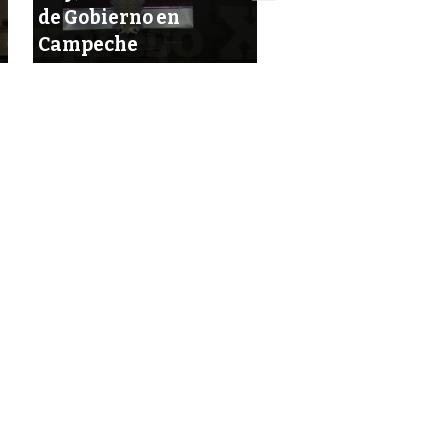
de Gobierno en
con EPN sobre la
Campeche
familia