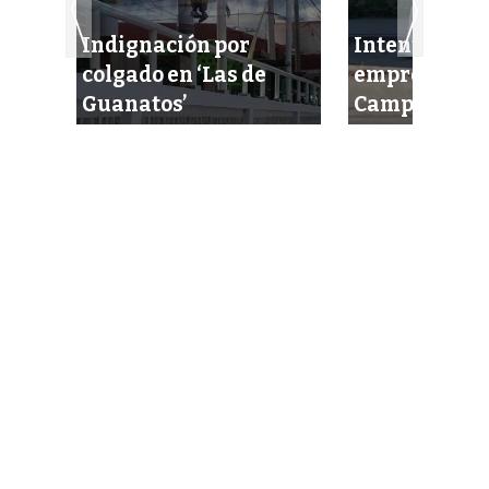
Indignación por
Intentan eje
colgado en ‘Las de
empresario 
lista
Guanatos’
Campeche