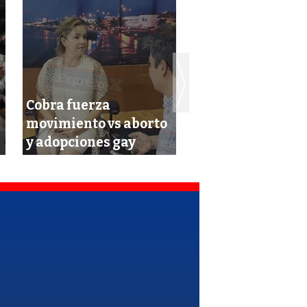
Cobra fuerza
Usaban circo pa
movimiento vs aborto
transportar
y adopciones gay
marihuana