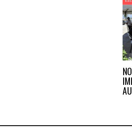
Est
NO
IM
AU