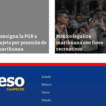
onsigna la PGR a
México legaliza
ujeto por posesión de
marihuana con fines
marihuana
recreativos
Estado
México
Voces
Mundo