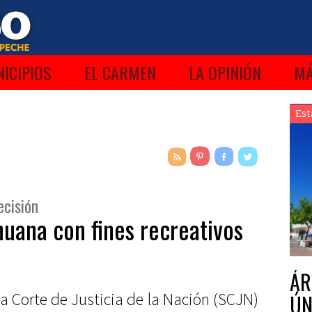
ICIPIOS
EL CARMEN
LA OPINIÓN
M
Est
ecisión
huana con fines recreativos
ÁR
a Corte de Justicia de la Nación (SCJN)
ÚN