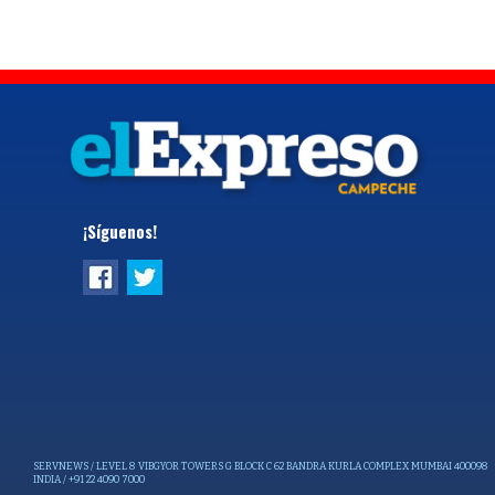
¡Síguenos!
SERVNEWS / LEVEL 8 VIBGYOR TOWERS G BLOCK C 62 BANDRA KURLA COMPLEX MUMBAI 400098
INDIA / +91 22 4090 7000