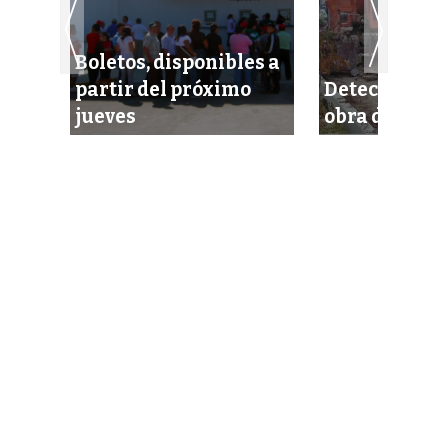
Boletos, disponibles a
a’
partir del próximo
Detectan fra
jueves
obra de la B