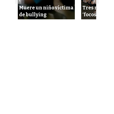
speta
Muere un niño víctima
Tres municip
de bullying
‘focos rojos’ 