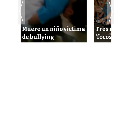
speta
Muere un niño víctima
Tres municip
de bullying
‘focos rojos’ 