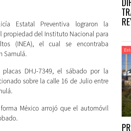
DI
TR
RE
cía Estatal Preventiva lograron la
 propiedad del Instituto Nacional para
tos (INEA), el cual se encontraba
Est
n Samulá.
, placas DHJ-7349, el sábado por la
onado sobre la calle 16 de Julio entre
mulá.
taforma México arrojó que el automóvil
robado.
PR