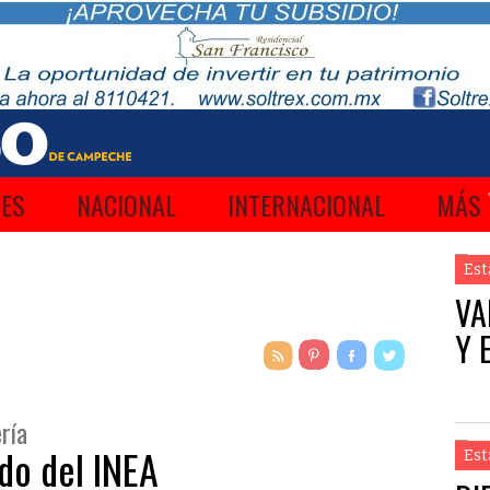
ES
NACIONAL
INTERNACIONAL
MÁS
Est
VA
Y 
ría
do del INEA
Est