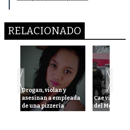
RELACIONADO
ués
Drogan, violan y
 con
asesinan a empleada
Cae violador 
de una pizzería
del Mercado