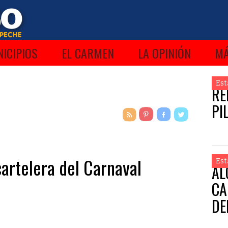
ICIPIOS
EL CARMEN
LA OPINIÓN
M
Est
RE
PI
cartelera del Carnaval
Est
AL
CA
DE
DE