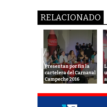
RELACIONADO
Presentan por fin la
L
icia ‘puente’ por
cartelera del Carnaval
u
al 2017
Campeche 2016
a