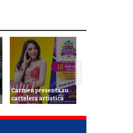
Amplían venta d
Carmen presenta su
boletos para eve
cartelera artística
del Carnaval