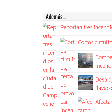
Además...
Reportan tres incend
Cortos circuit
Bomber
incend
Desalo
‘lavac
Afecta