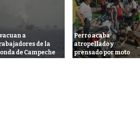
vacuan a
Perro acaba
rabajadores de la
atropellado y
onda de Campeche
prensado por moto