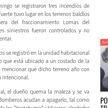
ingo se registraron tres incendios de
fuerte tuvo lugar en los terrenos baldíos
sera del fraccionamiento Lomas del
res siniestros fueron controlados y no
entar.
Est
ios se registró en la unidad habitacional
no que está ubicado a un costado de la
 mencionar que dicho terreno año con
 intencional.
ial, el dueño quema la maleza y se va
PO
 Bomberos acudan a apagarlo, tal como
e los “tragahumo” utilizaron alrededor