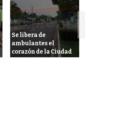
Se despierta en
Se libera de
madrugada por
ambulantes el
incendio ¡de su
corazón de la Ciudad
colchón!