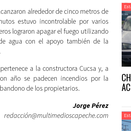
Est
alcanzaron alrededor de cinco metros de
nutos estuvo incontrolable por varios
os lograron apagar el fuego utilizando
 de agua con el apoyo también de la
.
pertenece a la constructora Cucsa y, a
CH
con año se padecen incendios por la
AC
bandono de los propietarios.
Jorge Pérez
redacción@multimedioscapeche.com
Est