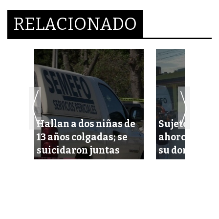
RELACIONADO
Hallan a dos niñas de
Sujeto decid
mina
13 años colgadas; se
ahorcarse en
suicidaron juntas
su domicilio