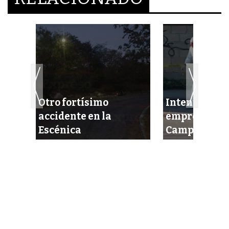
Otro fortísimo
Intentan eje
ción
accidente en la
empresario 
da
Escénica
Campeche