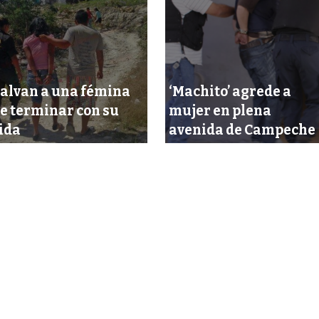
alvan a una fémina
‘Machito’ agrede a
e terminar con su
mujer en plena
ida
avenida de Campeche