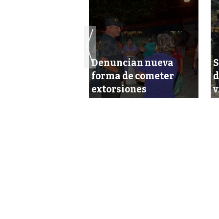
Denuncian nueva
S
scubren robando
forma de cometer
d
sa de un policía!
extorsiones
v