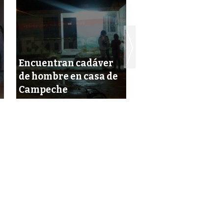
Encuentran cadáver
Casi linchan a su
de hombre en casa de
que asaltó con
Campeche
violencia a taxis