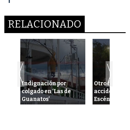
RELACIONADO
o
Indignación por
Otro fortísi
colgado en ‘Las de
accidente en 
Guanatos’
Escénica