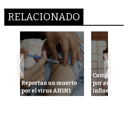
RELACIONADO
Campeche, en
a
Reportan un muerto
por aumento 
por el virus AH1N1
influenza