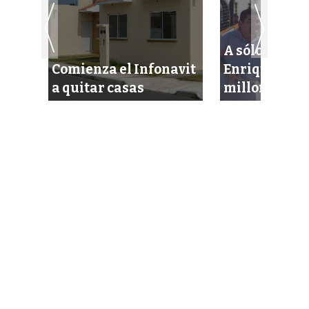
A sólo 10 días
rma
Comienza el Infonavit
Enrique Iván
a quitar casas
millonario c