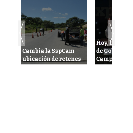
Hoy, históri
ción
Cambia la SspCam
de Gobierno 
empo
ubicación de retenes
Campeche