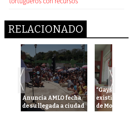
tortugueros con recursos
RELACIONADO
“Gays no deb
s de
Anuncia AMLO fecha
existir”, dic
tada
de su llegada a ciudad
de Morena