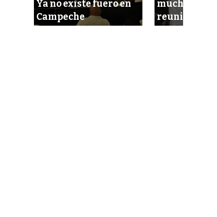
Ya no existe fuero en
muchas selfi
Campeche
reunión pani