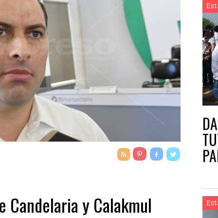
Est
DA
TU
PA
e Candelaria y Calakmul
Est