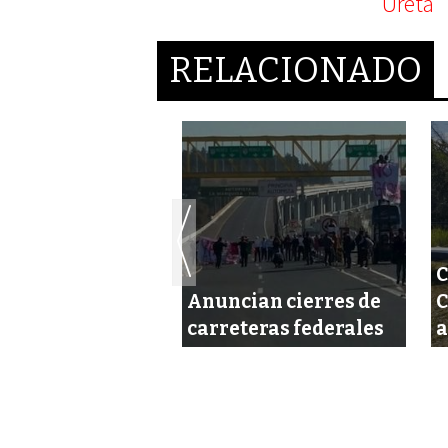
RELACIONADO
C
abre fuego y
Anuncian cierres de
C
a un agresor
carreteras federales
a