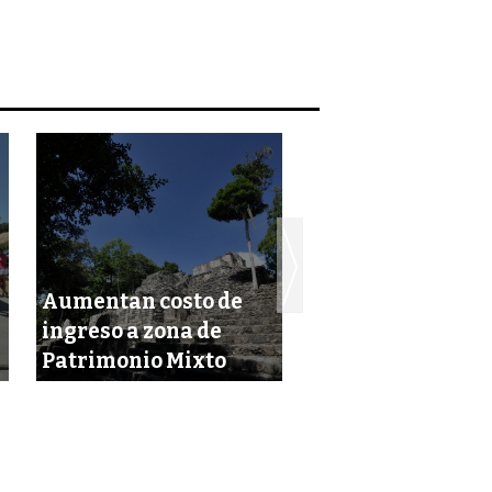
Aumentan costo de
Llega Gendarme
ingreso a zona de
Ambiental a
Patrimonio Mixto
Campeche