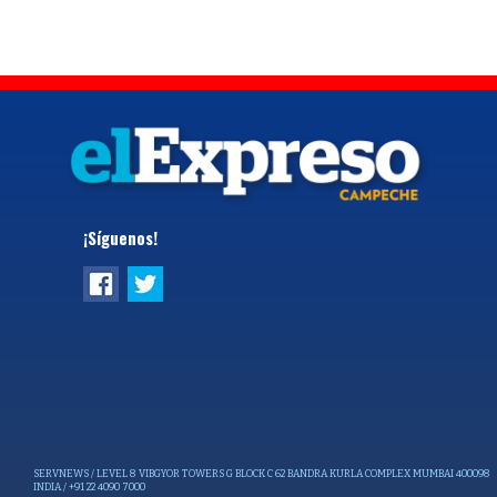
¡Síguenos!
SERVNEWS / LEVEL 8 VIBGYOR TOWERS G BLOCK C 62 BANDRA KURLA COMPLEX MUMBAI 400098
INDIA / +91 22 4090 7000