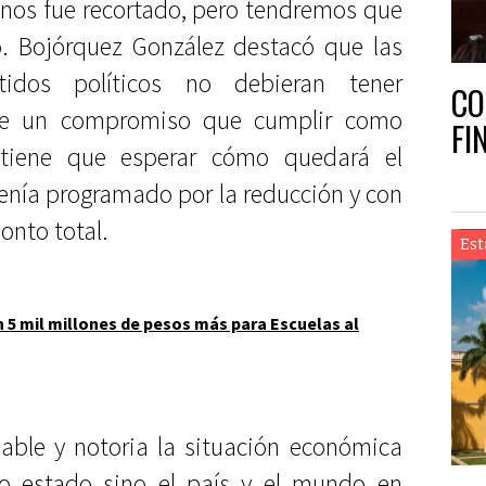
 nos fue recortado, pero tendremos que
tó. Bojórquez González destacó que las
tidos políticos no debieran tener
CO
ene un compromiso que cumplir como
FI
 tiene que esperar cómo quedará el
tenía programado por la reducción y con
onto total.
Est
 5 mil millones de pesos más para Escuelas al
able y notoria la situación económica
o estado sino el país y el mundo en