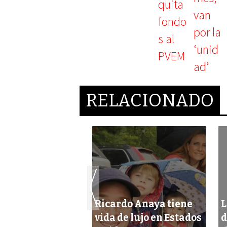
RELACIONADO
Ricardo Anaya tiene
L
ma de 400 mdp
vida de lujo en Estados
d