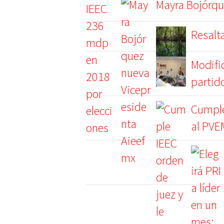
Mayra Bojórqu
Resalt
Modific
partid
Cumple
al PVE