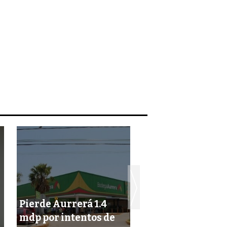
Pierde Aurrerá 1.4
Con 20 mdp
mdp por intentos de
retomarán los