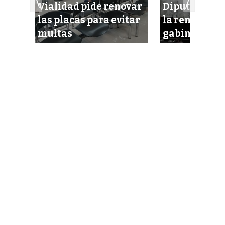
Vialidad pide renovar
Diputados a
dir
las placas para evitar
la renovació
multas
gabinete