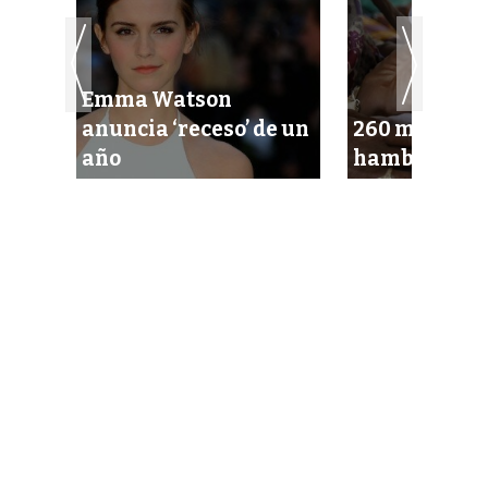
Emma Watson
ivos
anuncia ‘receso’ de un
260 mil muer
año
hambre en S