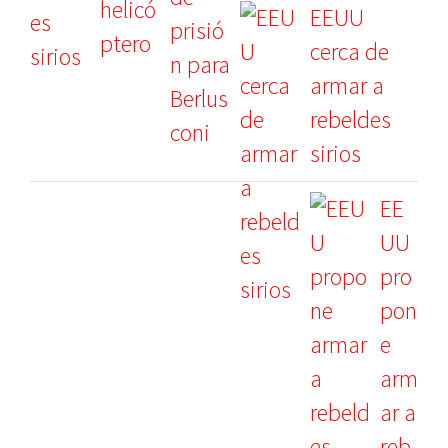
EEUU
cerca de
armar a
rebeldes
sirios
EE
UU
pro
pon
e
arm
ar a
reb